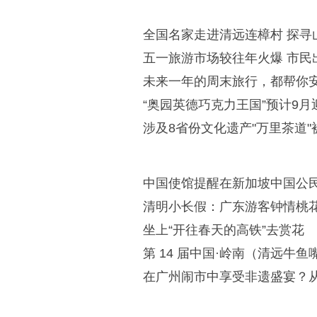
全国名家走进清远连樟村 探寻
五一旅游市场较往年火爆 市民
未来一年的周末旅行，都帮你
“奥园英德巧克力王国”预计9月
涉及8省份文化遗产"万里茶道
中国使馆提醒在新加坡中国公
清明小长假：广东游客钟情桃花
坐上“开往春天的高铁”去赏花
第 14 届中国·岭南（清远牛
在广州闹市中享受非遗盛宴？