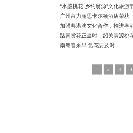
“水墨桃花·乡约翁源”文化旅
广州富力丽思卡尔顿酒店荣获
加强粤港澳文化合作，推进粤
踏青赏花正当时，韶关翁源桃
南粤春来早 赏花要及时
1
2
3
4