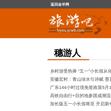
返回金羊网
穗游人
乡村游受热捧 “五一”小长假从
安徽宏村：青山绿水引诗赋 墨
广东144小时过境免签政策5月
高铁自由行+目的地参团成潮流
加长版五一小长假将至 开启新