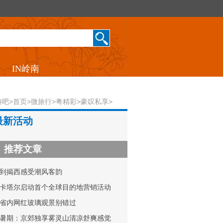
IN岭南
游吧
>
首页
>
微旅行
>
粤精彩
>
豪叹私享
>
最新活动
推荐文章
到揭西感受潮风客韵
卡塔尔启动首个全球目的地营销活动
省内网红玻璃观景别错过
暑期：京郊独享雾灵山清凉舒爽感觉