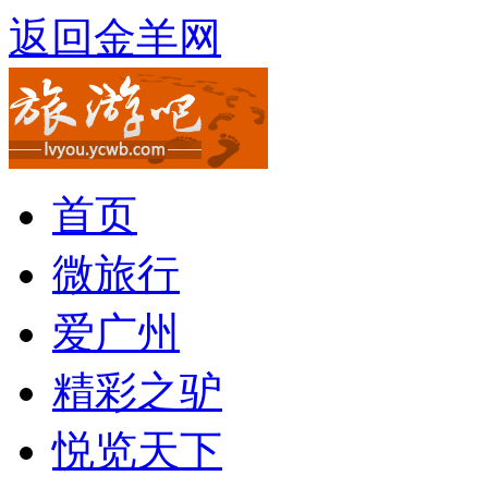
返回金羊网
首页
微旅行
爱广州
精彩之驴
悦览天下