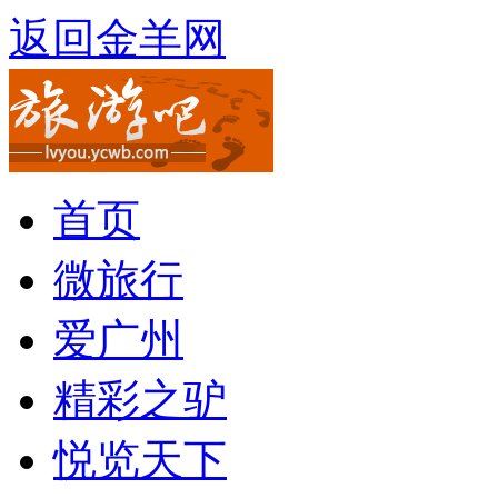
返回金羊网
首页
微旅行
爱广州
精彩之驴
悦览天下