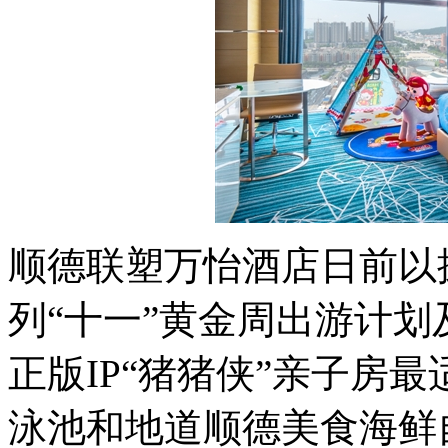
顺德联塑万怡酒店日前以
列“十一”黄金周出游计
正版IP“猪猪侠”亲子房
泳池和地道顺德美食海鲜